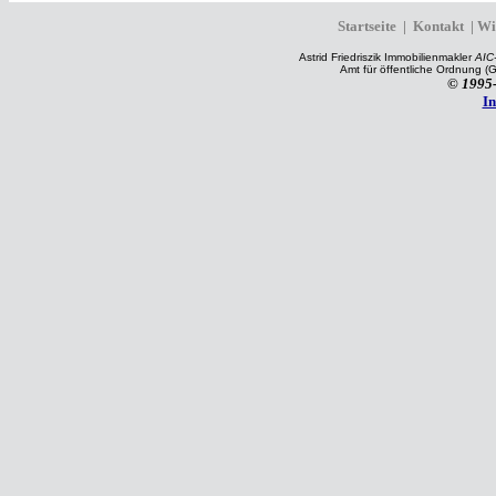
Startseite
|
Kontakt
|
Wi
Astrid Friedriszik Immobilienmakler
AIC-
Amt für öffentliche Ordnung (
© 1995
I