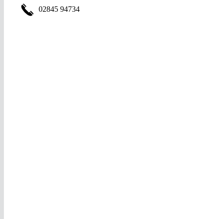
02845 94734
Immobilienmakler Immobilienmakler Makler Makler Immobil
Vluyn Neukirchen-Vluyn Maklerbüro Maklerbüro E
Eigentumswohnungen Häuser Häuser Wohnung